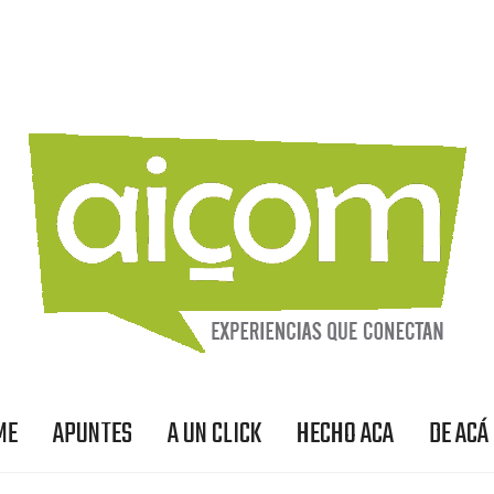
ME
APUNTES
A UN CLICK
HECHO ACA
DE ACÁ