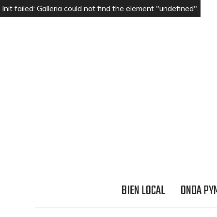
Init failed: Galleria could not find the element "undefined".
BIEN LOCAL
ONDA PY