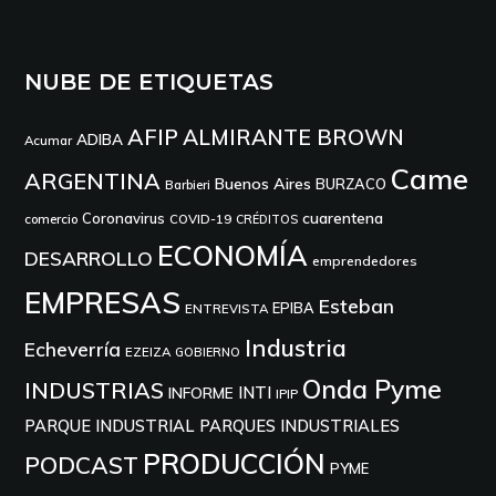
NUBE DE ETIQUETAS
AFIP
ALMIRANTE BROWN
ADIBA
Acumar
Came
ARGENTINA
Buenos Aires
BURZACO
Barbieri
cuarentena
Coronavirus
comercio
COVID-19
CRÉDITOS
ECONOMÍA
DESARROLLO
emprendedores
EMPRESAS
Esteban
EPIBA
ENTREVISTA
Industria
Echeverría
EZEIZA
GOBIERNO
Onda Pyme
INDUSTRIAS
INTI
INFORME
IPIP
PARQUE INDUSTRIAL
PARQUES INDUSTRIALES
PRODUCCIÓN
PODCAST
PYME