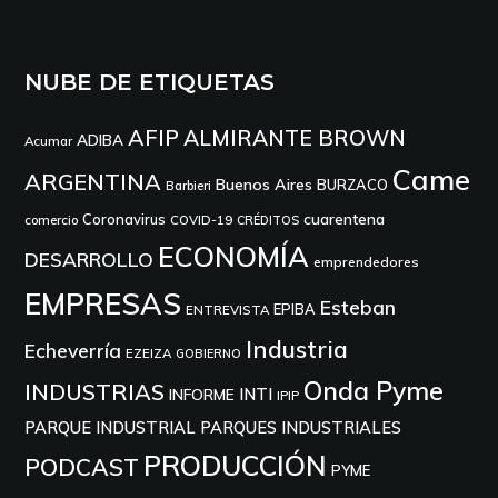
NUBE DE ETIQUETAS
AFIP
ALMIRANTE BROWN
ADIBA
Acumar
Came
ARGENTINA
Buenos Aires
BURZACO
Barbieri
cuarentena
Coronavirus
comercio
COVID-19
CRÉDITOS
ECONOMÍA
DESARROLLO
emprendedores
EMPRESAS
Esteban
EPIBA
ENTREVISTA
Industria
Echeverría
EZEIZA
GOBIERNO
Onda Pyme
INDUSTRIAS
INTI
INFORME
IPIP
PARQUE INDUSTRIAL
PARQUES INDUSTRIALES
PRODUCCIÓN
PODCAST
PYME