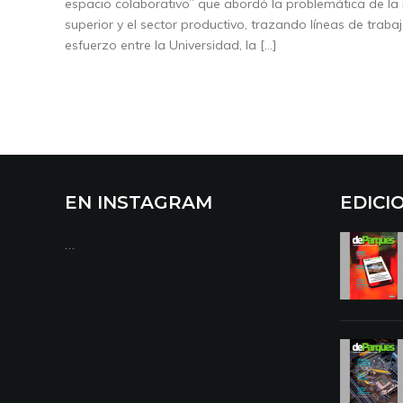
espacio colaborativo” que abordó la problemática de la 
superior y el sector productivo, trazando líneas de trab
esfuerzo entre la Universidad, la […]
EN INSTAGRAM
EDICI
…