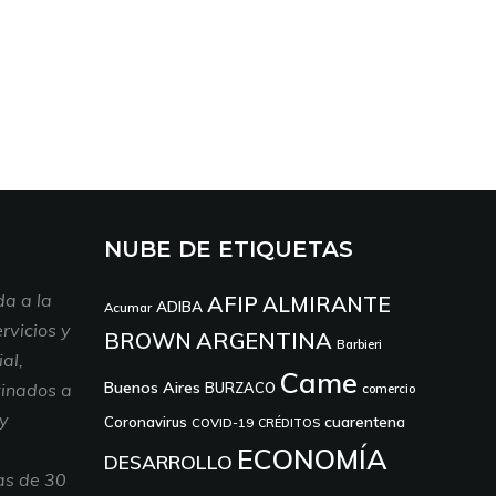
NUBE DE ETIQUETAS
a a la
AFIP
ALMIRANTE
ADIBA
Acumar
rvicios y
ARGENTINA
BROWN
Barbieri
al,
Came
Buenos Aires
tinados a
BURZACO
comercio
 y
cuarentena
Coronavirus
COVID-19
CRÉDITOS
ECONOMÍA
DESARROLLO
as de 30