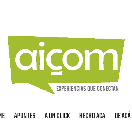
ME
APUNTES
A UN CLICK
HECHO ACA
DE ACÁ