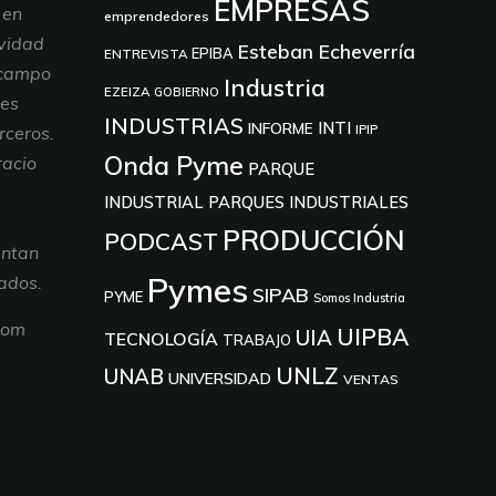
EMPRESAS
 en
emprendedores
ividad
Esteban Echeverría
EPIBA
ENTREVISTA
 campo
Industria
EZEIZA
GOBIERNO
nes
INDUSTRIAS
INTI
INFORME
IPIP
rceros.
Onda Pyme
racio
PARQUE
INDUSTRIAL
PARQUES INDUSTRIALES
PRODUCCIÓN
PODCAST
entan
Pymes
tados.
SIPAB
PYME
Somos Industria
com
UIPBA
UIA
TECNOLOGÍA
TRABAJO
UNLZ
UNAB
UNIVERSIDAD
VENTAS