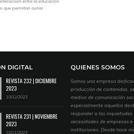
interacción entre la educación
ajo que permitan aunar
ON DIGITAL
QUIENES SOMOS
REVISTA 232 | DICIEMBRE
Somos una empresa dedicad
2023
producción de contenidos, se
10/12/2023
medios de comunicación soci
especialmente aquellos des
responder a las inquietudes
REVISTA 231 | NOVIEMBRE
necesidades de empresas e
2023
instituciones. Desde hace m
10/11/2023