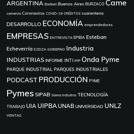
Came
ARGENTINA
Buenos Aires
BURZACO
Barbieri
cuarentena
Coronavirus
comercio
COVID-19
CRÉDITOS
ECONOMÍA
DESARROLLO
emprendedores
EMPRESAS
Esteban
EPIBA
ENTREVISTA
Industria
Echeverría
EZEIZA
GOBIERNO
Onda Pyme
INDUSTRIAS
INTI
INFORME
IPIP
PARQUE INDUSTRIAL
PARQUES INDUSTRIALES
PRODUCCIÓN
PODCAST
PYME
Pymes
SIPAB
TECNOLOGÍA
Somos Industria
UIPBA
UNLZ
UIA
UNAB
UNIVERSIDAD
TRABAJO
VENTAS