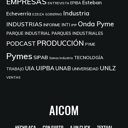
EMPRESAS
Esteban
EPIBA
ENTREVISTA
Industria
Echeverría
EZEIZA
GOBIERNO
Onda Pyme
INDUSTRIAS
INTI
INFORME
IPIP
PARQUE INDUSTRIAL
PARQUES INDUSTRIALES
PRODUCCIÓN
PODCAST
PYME
Pymes
SIPAB
TECNOLOGÍA
Somos Industria
UIPBA
UNLZ
UIA
UNAB
UNIVERSIDAD
TRABAJO
VENTAS
AICOM