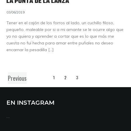
LA PUNTA DE LA LANZA
03/06/2019
Tener en el cajón de los forros al lado, un cuchillo filoso,
pequeño, maleable por si a mi amante se le ocurre algo que
yo no quiera y aprender a cortar que es lo que más me
cuesta no fui hecha para amar entre puñales no deseo
encarnar la pesadilla […]
Previous
1
2
3
EN INSTAGRAM
…