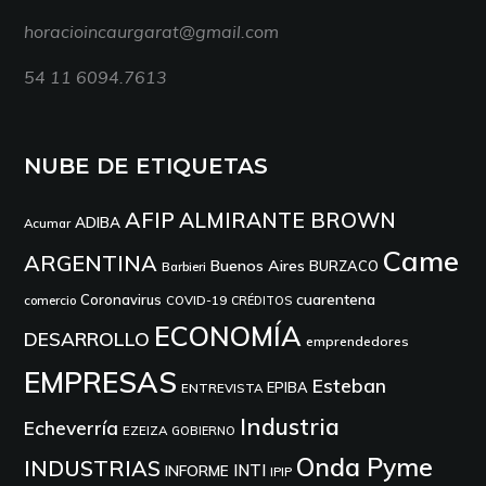
horacioincaurgarat@gmail.com
54 11 6094.7613
NUBE DE ETIQUETAS
AFIP
ALMIRANTE BROWN
ADIBA
Acumar
Came
ARGENTINA
Buenos Aires
BURZACO
Barbieri
cuarentena
Coronavirus
comercio
COVID-19
CRÉDITOS
ECONOMÍA
DESARROLLO
emprendedores
EMPRESAS
Esteban
EPIBA
ENTREVISTA
Industria
Echeverría
EZEIZA
GOBIERNO
Onda Pyme
INDUSTRIAS
INTI
INFORME
IPIP