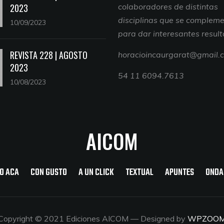
2023
colaboradores de distintas
disciplinas que se complem
10/09/2023
para dar interesantes resul
REVISTA 228 | AGOSTO
horacioincaurgarat@gmail.
2023
54 11 6094.7613
10/08/2023
AICOM
O ACA
CON GUSTO
A UN CLICK
TEXTUAL
APUNTES
ONDA
Copyright © 2021 Ediciones AICOM
— Designed by
WPZOO