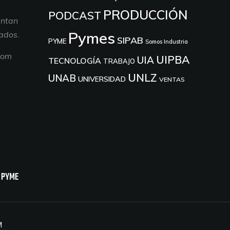
PRODUCCIÓN
PODCAST
entan
Pymes
tados.
SIPAB
PYME
Somos Industria
com
UIPBA
UIA
TECNOLOGÍA
TRABAJO
UNLZ
UNAB
UNIVERSIDAD
VENTAS
 PYME
M