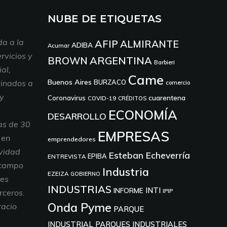
NUBE DE ETIQUETAS
a a la
AFIP
ALMIRANTE
ADIBA
Acumar
rvicios y
ARGENTINA
BROWN
Barbieri
al,
Came
Buenos Aires
tinados a
BURZACO
comercio
 y
cuarentena
Coronavirus
COVID-19
CRÉDITOS
ECONOMÍA
DESARROLLO
as de 30
EMPRESAS
 en
emprendedores
ividad
Esteban Echeverría
EPIBA
ENTREVISTA
 campo
Industria
EZEIZA
GOBIERNO
nes
INDUSTRIAS
INTI
INFORME
IPIP
rceros.
Onda Pyme
racio
PARQUE
INDUSTRIAL
PARQUES INDUSTRIALES