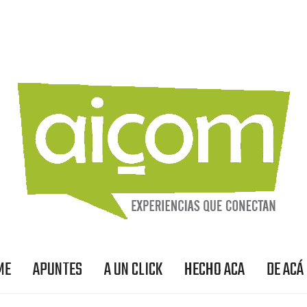
ME
APUNTES
A UN CLICK
HECHO ACA
DE ACÁ