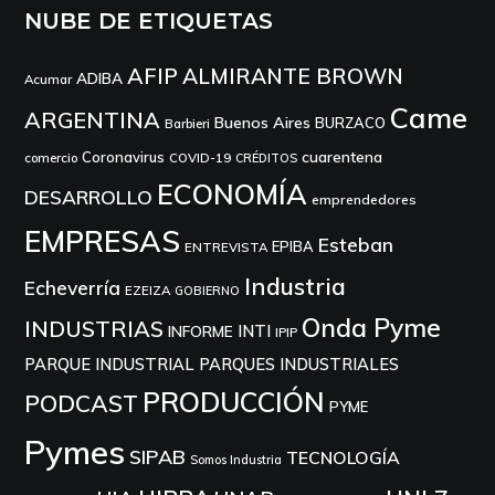
NUBE DE ETIQUETAS
AFIP
ALMIRANTE BROWN
ADIBA
Acumar
Came
ARGENTINA
Buenos Aires
BURZACO
Barbieri
cuarentena
Coronavirus
comercio
COVID-19
CRÉDITOS
ECONOMÍA
DESARROLLO
emprendedores
EMPRESAS
Esteban
EPIBA
ENTREVISTA
Industria
Echeverría
EZEIZA
GOBIERNO
Onda Pyme
INDUSTRIAS
INTI
INFORME
IPIP
PARQUE INDUSTRIAL
PARQUES INDUSTRIALES
PRODUCCIÓN
PODCAST
PYME
Pymes
SIPAB
TECNOLOGÍA
Somos Industria