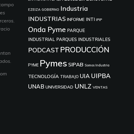
 campo
Industria
EZEIZA
GOBIERNO
nes
INDUSTRIAS
INTI
INFORME
IPIP
rceros.
Onda Pyme
racio
PARQUE
INDUSTRIAL
PARQUES INDUSTRIALES
PRODUCCIÓN
PODCAST
entan
Pymes
tados.
SIPAB
PYME
Somos Industria
com
UIPBA
UIA
TECNOLOGÍA
TRABAJO
UNLZ
UNAB
UNIVERSIDAD
VENTAS