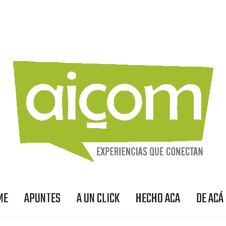
ME
APUNTES
A UN CLICK
HECHO ACA
DE ACÁ