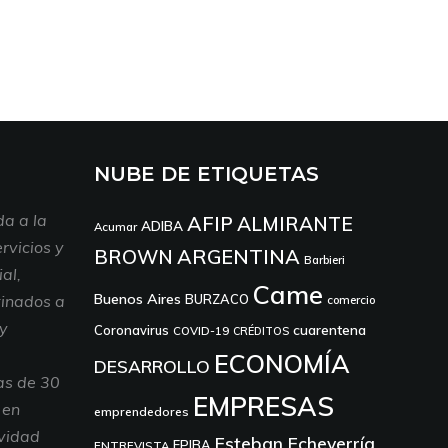
NUBE DE ETIQUETAS
a a la
AFIP
ALMIRANTE
ADIBA
Acumar
rvicios y
ARGENTINA
BROWN
Barbieri
al,
Came
Buenos Aires
tinados a
BURZACO
comercio
 y
cuarentena
Coronavirus
COVID-19
CRÉDITOS
ECONOMÍA
DESARROLLO
as de 30
EMPRESAS
 en
emprendedores
ividad
Esteban Echeverría
EPIBA
ENTREVISTA