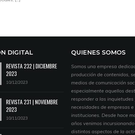
ON DIGITAL
QUIENES SOMOS
REVISTA 232 | DICIEMBRE
Somos una empresa dedicad
2023
producción de contenidos, se
10/12/2023
medios de comunicación soci
especialmente aquellos des
responder a las inquietudes
REVISTA 231 | NOVIEMBRE
necesidades de empresas e
2023
instituciones. Desde hace m
10/11/2023
años venimos incursionando
distintos aspectos de la act