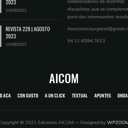
2023
colaboradores de distintas
disciplinas que se complem
10/09/2023
para dar interesantes resul
REVISTA 228 | AGOSTO
horacioincaurgarat@gmail.
2023
54 11 6094.7613
10/08/2023
AICOM
O ACA
CON GUSTO
A UN CLICK
TEXTUAL
APUNTES
ONDA
Copyright © 2021 Ediciones AICOM
— Designed by
WPZOO