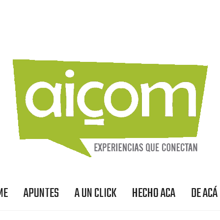
ME
APUNTES
A UN CLICK
HECHO ACA
DE ACÁ