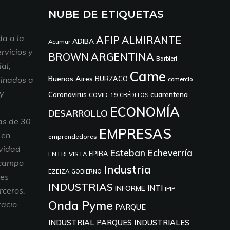
NUBE DE ETIQUETAS
a a la
AFIP
ALMIRANTE
ADIBA
Acumar
rvicios y
ARGENTINA
BROWN
Barbieri
al,
Came
Buenos Aires
tinados a
BURZACO
comercio
 y
cuarentena
Coronavirus
COVID-19
CRÉDITOS
ECONOMÍA
DESARROLLO
as de 30
EMPRESAS
 en
emprendedores
ividad
Esteban Echeverría
EPIBA
ENTREVISTA
 campo
Industria
EZEIZA
GOBIERNO
nes
INDUSTRIAS
INTI
INFORME
IPIP
rceros.
Onda Pyme
racio
PARQUE
INDUSTRIAL
PARQUES INDUSTRIALES