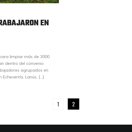
TRABAJARON EN
para limpiar más de 3000
an dentro del convenio
rabajadores agrupados en
Echeverría, Lanús, […]
1
2