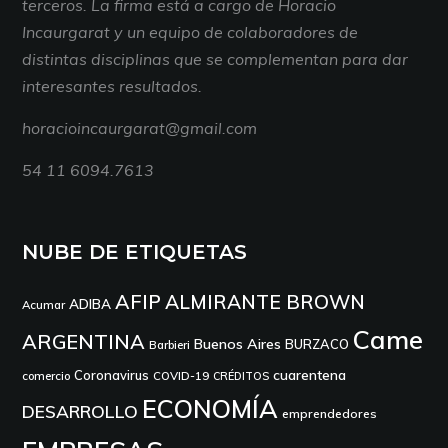
terceros. La firma está a cargo de Horacio
Incaurgarat y un equipo de colaboradores de
distintas disciplinas que se complementan para dar
interesantes resultados.
horacioincaurgarat@gmail.com
54 11 6094.7613
NUBE DE ETIQUETAS
AFIP
ALMIRANTE BROWN
ADIBA
Acumar
Came
ARGENTINA
Buenos Aires
BURZACO
Barbieri
cuarentena
Coronavirus
comercio
COVID-19
CRÉDITOS
ECONOMÍA
DESARROLLO
emprendedores