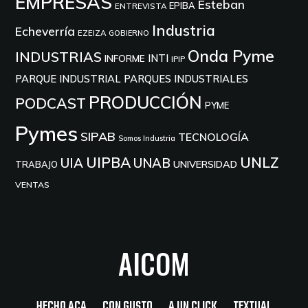
EMPRESAS
Esteban
EPIBA
ENTREVISTA
Industria
Echeverría
EZEIZA
GOBIERNO
Onda Pyme
INDUSTRIAS
INTI
INFORME
IPIP
PARQUE INDUSTRIAL
PARQUES INDUSTRIALES
PRODUCCIÓN
PODCAST
PYME
Pymes
SIPAB
TECNOLOGÍA
Somos Industria
UIPBA
UNLZ
UIA
UNAB
UNIVERSIDAD
TRABAJO
VENTAS
AICOM
HECHO ACA
CON GUSTO
A UN CLICK
TEXTUAL