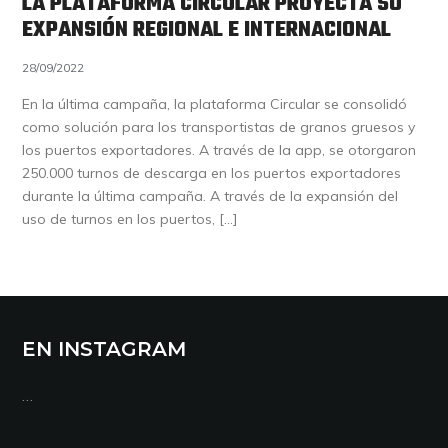
LA PLATAFORMA CIRCULAR PROYECTA SU
EXPANSIÓN REGIONAL E INTERNACIONAL
28/09/2022
En la última campaña, la plataforma Circular se consolidó
como solución para los transportistas de granos gruesos y
los puertos exportadores. A través de la app, se otorgaron
250.000 turnos de descarga en los puertos exportadores
durante la última campaña. A través de la expansión del
uso de turnos en los puertos, […]
EN INSTAGRAM
…