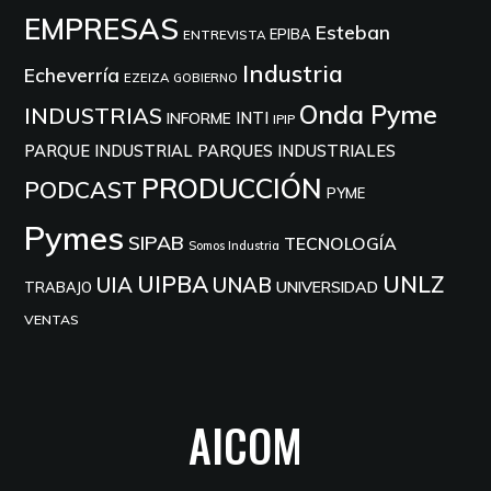
EMPRESAS
Esteban
EPIBA
ENTREVISTA
Industria
Echeverría
EZEIZA
GOBIERNO
Onda Pyme
INDUSTRIAS
INTI
INFORME
IPIP
PARQUE INDUSTRIAL
PARQUES INDUSTRIALES
PRODUCCIÓN
PODCAST
PYME
Pymes
SIPAB
TECNOLOGÍA
Somos Industria
UIPBA
UNLZ
UIA
UNAB
UNIVERSIDAD
TRABAJO
VENTAS
AICOM