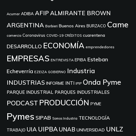
AFIP
ALMIRANTE BROWN
ADIBA
Acumar
Came
ARGENTINA
Buenos Aires
BURZACO
Barbieri
cuarentena
Coronavirus
comercio
COVID-19
CRÉDITOS
ECONOMÍA
DESARROLLO
emprendedores
EMPRESAS
Esteban
EPIBA
ENTREVISTA
Industria
Echeverría
EZEIZA
GOBIERNO
Onda Pyme
INDUSTRIAS
INTI
INFORME
IPIP
PARQUE INDUSTRIAL
PARQUES INDUSTRIALES
PRODUCCIÓN
PODCAST
PYME
Pymes
SIPAB
TECNOLOGÍA
Somos Industria
UIPBA
UNLZ
UIA
UNAB
UNIVERSIDAD
TRABAJO