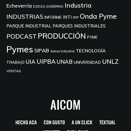
Industria
Echeverría
EZEIZA
GOBIERNO
Onda Pyme
INDUSTRIAS
INTI
INFORME
IPIP
PARQUE INDUSTRIAL
PARQUES INDUSTRIALES
PRODUCCIÓN
PODCAST
PYME
Pymes
SIPAB
TECNOLOGÍA
Somos Industria
UIPBA
UNLZ
UIA
UNAB
UNIVERSIDAD
TRABAJO
VENTAS
AICOM
HECHO ACA
CON GUSTO
A UN CLICK
TEXTUAL