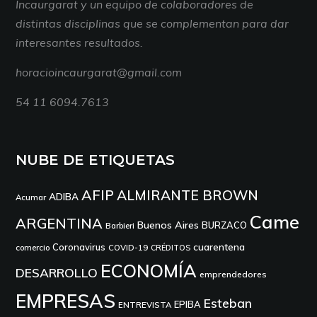
Incaurgarat y un equipo de colaboradores de
distintas disciplinas que se complementan para dar
interesantes resultados.
horacioincaurgarat@gmail.com
54 11 6094.7613
NUBE DE ETIQUETAS
AFIP
ALMIRANTE BROWN
ADIBA
Acumar
Came
ARGENTINA
Buenos Aires
BURZACO
Barbieri
cuarentena
Coronavirus
comercio
COVID-19
CRÉDITOS
ECONOMÍA
DESARROLLO
emprendedores
EMPRESAS
Esteban
EPIBA
ENTREVISTA