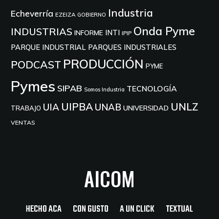
Industria
Echeverría
EZEIZA
GOBIERNO
Onda Pyme
INDUSTRIAS
INTI
INFORME
IPIP
PARQUE INDUSTRIAL
PARQUES INDUSTRIALES
PRODUCCIÓN
PODCAST
PYME
Pymes
SIPAB
TECNOLOGÍA
Somos Industria
UIPBA
UNLZ
UIA
UNAB
UNIVERSIDAD
TRABAJO
VENTAS
AICOM
HECHO ACA
CON GUSTO
A UN CLICK
TEXTUAL