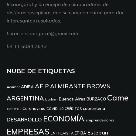
Incaurgarat y un equipo de colaboradores de
distintas disciplinas que se complementan para dar
interesantes resultados.
horacioincaurgarat@gmail.com
54 11 6094.7613
NUBE DE ETIQUETAS
AFIP
ALMIRANTE BROWN
ADIBA
Acumar
Came
ARGENTINA
Buenos Aires
BURZACO
Barbieri
cuarentena
Coronavirus
comercio
COVID-19
CRÉDITOS
ECONOMÍA
DESARROLLO
emprendedores
EMPRESAS
Esteban
EPIBA
ENTREVISTA