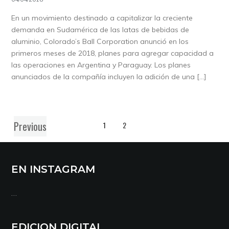
En un movimiento destinado a capitalizar la creciente
demanda en Sudamérica de las latas de bebidas de
aluminio, Colorado’s Ball Corporation anunció en los
primeros meses de 2018, planes para agregar capacidad a
las operaciones en Argentina y Paraguay. Los planes
anunciados de la compañía incluyen la adición de una […]
Previous
1
2
EN INSTAGRAM
…
EDICION DIGITAL