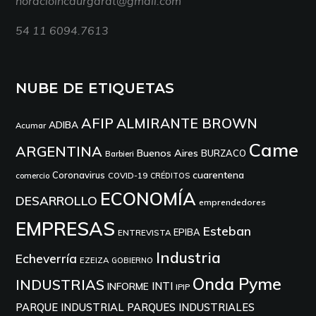
horacioincaurgarat@gmail.com
54 11 6094.7613
NUBE DE ETIQUETAS
AFIP
ALMIRANTE BROWN
ADIBA
Acumar
Came
ARGENTINA
Buenos Aires
BURZACO
Barbieri
cuarentena
Coronavirus
comercio
COVID-19
CRÉDITOS
ECONOMÍA
DESARROLLO
emprendedores
EMPRESAS
Esteban
EPIBA
ENTREVISTA
Industria
Echeverría
EZEIZA
GOBIERNO
Onda Pyme
INDUSTRIAS
INTI
INFORME
IPIP
PARQUE INDUSTRIAL
PARQUES INDUSTRIALES