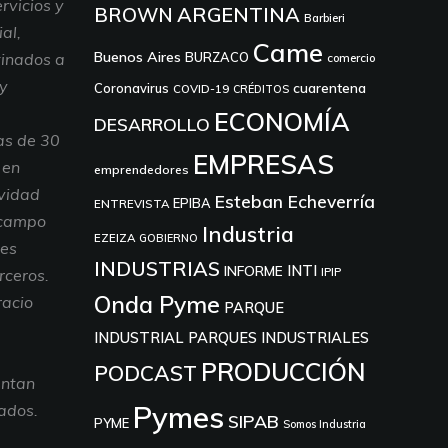
rvicios y
ARGENTINA
BROWN
Barbieri
al,
Came
Buenos Aires
tinados a
BURZACO
comercio
 y
cuarentena
Coronavirus
COVID-19
CRÉDITOS
ECONOMÍA
DESARROLLO
as de 30
EMPRESAS
 en
emprendedores
ividad
Esteban Echeverría
EPIBA
ENTREVISTA
 campo
Industria
EZEIZA
GOBIERNO
nes
INDUSTRIAS
INTI
INFORME
IPIP
rceros.
Onda Pyme
racio
PARQUE
INDUSTRIAL
PARQUES INDUSTRIALES
PRODUCCIÓN
PODCAST
entan
Pymes
tados.
SIPAB
PYME
Somos Industria