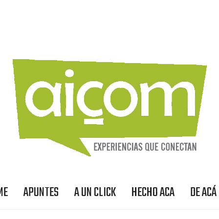
ME
APUNTES
A UN CLICK
HECHO ACA
DE ACÁ