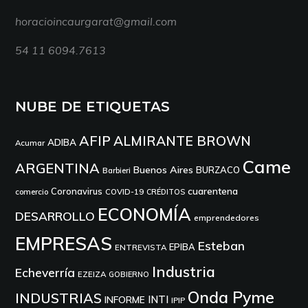
horacioincaurgarat@gmail.com
54 11 6094.7613
NUBE DE ETIQUETAS
AFIP
ALMIRANTE BROWN
ADIBA
Acumar
Came
ARGENTINA
Buenos Aires
BURZACO
Barbieri
cuarentena
Coronavirus
comercio
COVID-19
CRÉDITOS
ECONOMÍA
DESARROLLO
emprendedores
EMPRESAS
Esteban
EPIBA
ENTREVISTA
Industria
Echeverría
EZEIZA
GOBIERNO
Onda Pyme
INDUSTRIAS
INTI
INFORME
IPIP