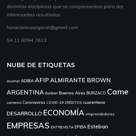
distintas disciplinas que se complementan para dar
interesantes resultados.
horacioincaurgarat@gmail.com
54 11 6094.7613
NUBE DE ETIQUETAS
AFIP
ALMIRANTE BROWN
ADIBA
Acumar
Came
ARGENTINA
Buenos Aires
BURZACO
Barbieri
cuarentena
Coronavirus
comercio
COVID-19
CRÉDITOS
ECONOMÍA
DESARROLLO
emprendedores
EMPRESAS
Esteban
EPIBA
ENTREVISTA