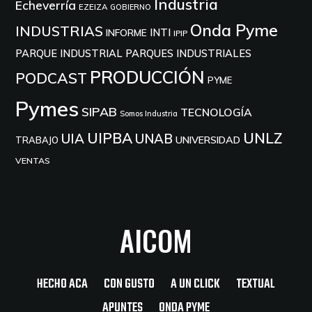
Industria
Echeverría
EZEIZA
GOBIERNO
Onda Pyme
INDUSTRIAS
INTI
INFORME
IPIP
PARQUE INDUSTRIAL
PARQUES INDUSTRIALES
PRODUCCIÓN
PODCAST
PYME
Pymes
SIPAB
TECNOLOGÍA
Somos Industria
UIPBA
UNLZ
UIA
UNAB
UNIVERSIDAD
TRABAJO
VENTAS
AICOM
HECHO ACA
CON GUSTO
A UN CLICK
TEXTUAL
APUNTES
ONDA PYME