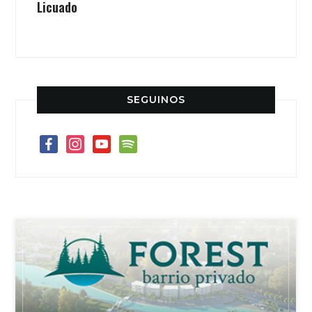
Licuado
SEGUINOS
facebook
instagram
youtube
spotify