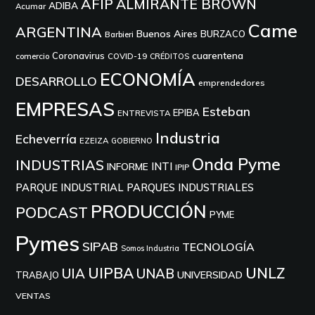
AFIP
ALMIRANTE BROWN
ADIBA
Acumar
Came
ARGENTINA
Buenos Aires
BURZACO
Barbieri
cuarentena
Coronavirus
comercio
COVID-19
CRÉDITOS
ECONOMÍA
DESARROLLO
emprendedores
EMPRESAS
Esteban
EPIBA
ENTREVISTA
Industria
Echeverría
EZEIZA
GOBIERNO
Onda Pyme
INDUSTRIAS
INTI
INFORME
IPIP
PARQUE INDUSTRIAL
PARQUES INDUSTRIALES
PRODUCCIÓN
PODCAST
PYME
Pymes
SIPAB
TECNOLOGÍA
Somos Industria
UIPBA
UNLZ
UIA
UNAB
UNIVERSIDAD
TRABAJO
VENTAS