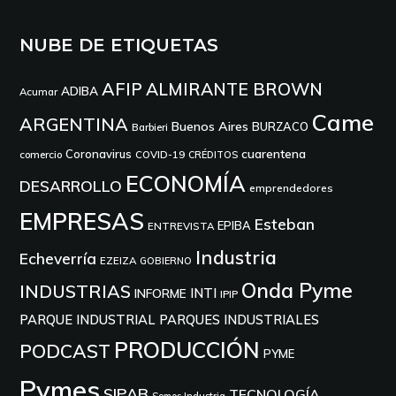
NUBE DE ETIQUETAS
AFIP
ALMIRANTE BROWN
ADIBA
Acumar
Came
ARGENTINA
Buenos Aires
BURZACO
Barbieri
cuarentena
Coronavirus
comercio
COVID-19
CRÉDITOS
ECONOMÍA
DESARROLLO
emprendedores
EMPRESAS
Esteban
EPIBA
ENTREVISTA
Industria
Echeverría
EZEIZA
GOBIERNO
Onda Pyme
INDUSTRIAS
INTI
INFORME
IPIP
PARQUE INDUSTRIAL
PARQUES INDUSTRIALES
PRODUCCIÓN
PODCAST
PYME
Pymes
SIPAB
TECNOLOGÍA