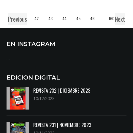
Previous
Next
1
…
42
43
44
45
46
…
160
EN INSTAGRAM
…
EDICION DIGITAL
REVISTA 232 | DICIEMBRE 2023
10/12/2023
REVISTA 231 | NOVIEMBRE 2023