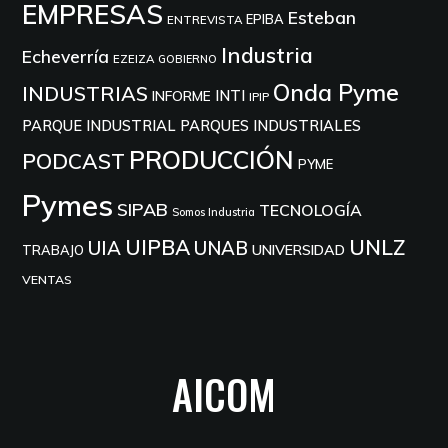
EMPRESAS
Esteban
EPIBA
ENTREVISTA
Industria
Echeverría
EZEIZA
GOBIERNO
Onda Pyme
INDUSTRIAS
INTI
INFORME
IPIP
PARQUE INDUSTRIAL
PARQUES INDUSTRIALES
PRODUCCIÓN
PODCAST
PYME
Pymes
SIPAB
TECNOLOGÍA
Somos Industria
UIPBA
UNLZ
UIA
UNAB
UNIVERSIDAD
TRABAJO
VENTAS
AICOM