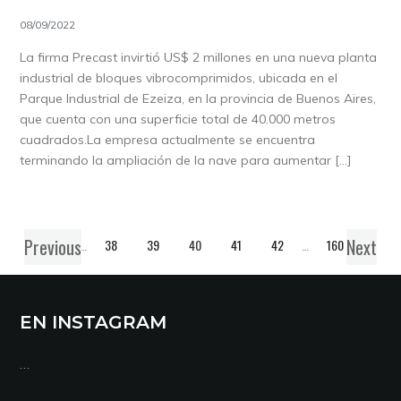
08/09/2022
La firma Precast invirtió US$ 2 millones en una nueva planta
industrial de bloques vibrocomprimidos, ubicada en el
Parque Industrial de Ezeiza, en la provincia de Buenos Aires,
que cuenta con una superficie total de 40.000 metros
cuadrados.La empresa actualmente se encuentra
terminando la ampliación de la nave para aumentar […]
Previous
Next
1
…
38
39
40
41
42
…
160
EN INSTAGRAM
…